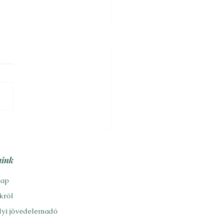
zabadúlás
 híres történész-
ológus, televíziós közéleti
műsorok gyakori
vottja, két évtizednél
bben küzdött a közírásban
aink
lap
król
yi jövedelemadó