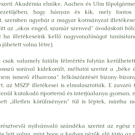
szeti Akadémia elnöke, Aachen és Ulm főpolgármest
zetőjében, hogy hányan és kik, mely fontos s
ót, szemben ugyebár a magyar kormányzat illetékesei
tt az „okos enged, szamár szenved” óvodáskori bölcs
t ha illetékeseink kellő nagyvonalúságot tanúsítan
jöhetett volna létre).
sak valamely fatális félreértés folytán kerülhetett
osszú sorával kidekorált, méltatói szerint a „béke 
em ismerő élharcosa” felköszöntését bizony-bizony
t, az MSZP illetékesei is elmulasztották. E zavaró 
enül kutakodó riporternő és interjúalanya gyorsan, min
tt „illetlen körülményen” túl is léptek, mintha me
 résztvevői nyilvánvaló szándéka szerint az egész 
s lett volna, mint hogy a kedves nézők elé tárja az e