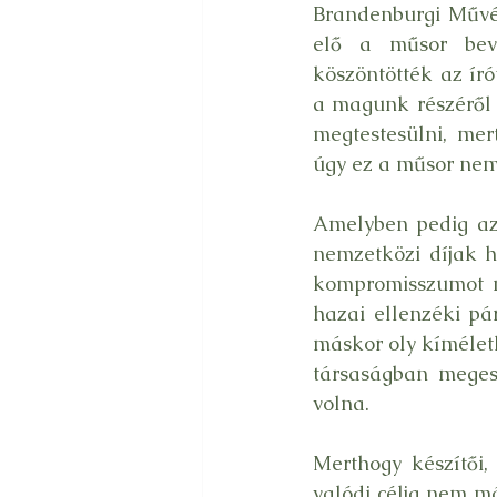
Brandenburgi Művé
elő a műsor beve
köszöntötték az ír
a magunk részéről i
megtestesülni, mer
úgy ez a műsor nem 
Amelyben pedig az c
nemzetközi díjak h
kompromisszumot n
hazai ellenzéki pár
máskor oly kíméletl
társaságban megese
volna.
Merthogy készítői,
valódi célja nem má