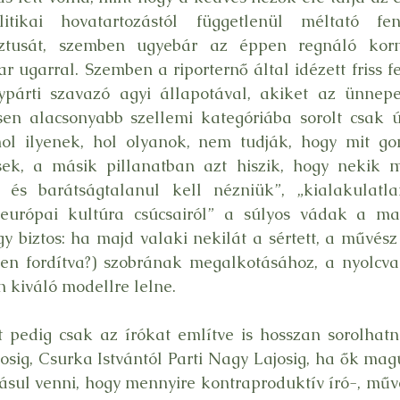
itikai hovatartozástól függetlenül méltató fent
sztusát, szemben ugyebár az éppen regnáló korm
r ugarral. Szemben a riporternő által idézett friss fe
ypárti szavazó agyi állapotával, akiket az ünnepel
n alacsonyabb szellemi kategóriába sorolt csak úgy
ol ilyenek, hol olyanok, nem tudják, hogy mit gon
ek, a másik pillanatban azt hiszik, hogy nekik mo
és barátságtalanul kell nézniük”, „kialakulatl
„európai kultúra csúcsairól” a súlyos vádak a ma
Egy biztos: ha majd valaki nekilát a sértett, a művész
pen fordítva?) szobrának megalkotásához, a nyolcva
 kiváló modellre lelne.
 pedig csak az írókat említve is hosszan sorolhatn
osig, Csurka Istvántól Parti Nagy Lajosig, ha ők mag
ásul venni, hogy mennyire kontraproduktív író-, mű