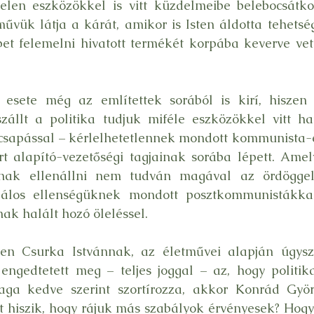
elen eszközökkel is vitt küzdelmeibe belebocsátko
űvük látja a kárát, amikor is Isten áldotta tehetség
et felemelni hivatott termékét korpába keverve vet
esete még az említettek sorából is kirí, hiszen ő
zállt a politika tudjuk miféle eszközökkel vitt ha
ecsapással – kérlelhetetlennek mondott kommunista-e
t alapító-vezetőségi tagjainak sorába lépett. Amel
nak ellenállni nem tudván magával az ördöggel,
los ellenségüknek mondott posztkommunistákkal 
ak halált hozó öleléssel.
n Csurka Istvánnak, az életművei alapján úgyszin
gedtetett meg – teljes joggal – az, hogy politikai
a kedve szerint szortírozza, akkor Konrád Györg
t hiszik, hogy rájuk más szabályok érvényesek? Hogy