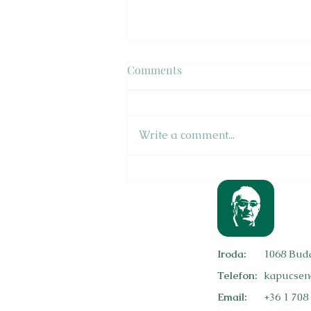
Forgalomlassítók
Comments
Tüntetők pár tucat fős csoportja
okozott súlyos fennakadást a
főváros péntek délután amúgy
Write a comment...
is túlterhelt belvárosi útjain,
amikor...
Iroda:
1068 Buda
Telefon:
kapucsen
Email:
+36 1 708