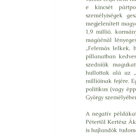
e kincsét pártpol
személyiségek ge
megjelenített magya
1,9 millió, kormán
magáénál lényegese
„Felemás lelkek, h
pillanatban kedves
szedniük magukat 
hullottak alá az 
millióinak fejére. 
politikus (vagy ép
György személyében
A negatív példákat
Pétertől Kertész Ák
is hajlandók tudom