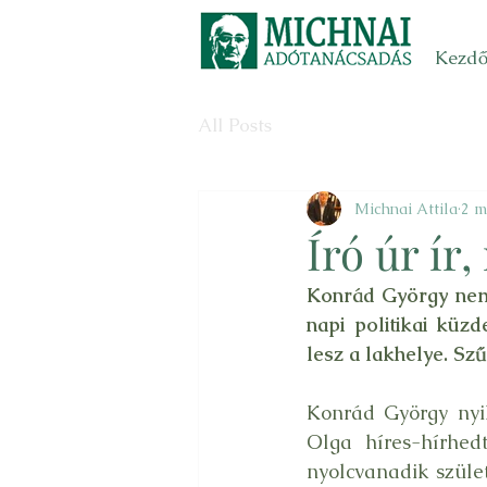
Kezdő
All Posts
Michnai Attila
2 m
Író úr ír,
Konrád György nem 
napi politikai kü
lesz a lakhelye. Sz
Konrád György nyil
Olga híres-hírhed
nyolcvanadik szüle