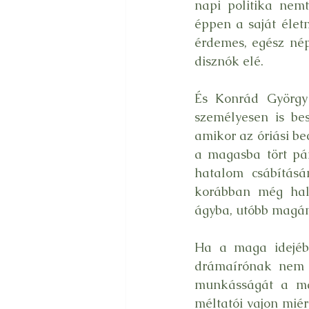
napi politika nemt
éppen a saját életm
érdemes, egész nép
disznók elé.
És Konrád György 
személyesen is bes
amikor az óriási b
a magasba tört pár
hatalom csábításá
korábban még halá
ágyba, utóbb magán
Ha a maga idejébe
drámaírónak nem en
munkásságát a mag
méltatói vajon miér