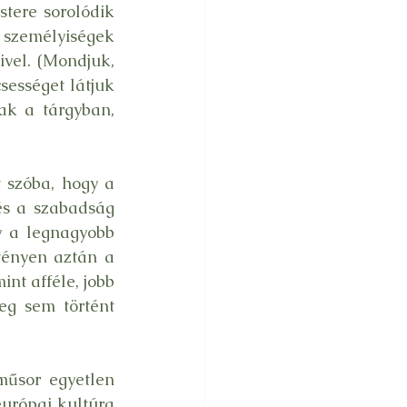
ere sorolódik 
zemélyiségek 
vel. (Mondjuk, 
ességet látjuk 
ak a tárgyban, 
 szóba, hogy a 
és a szabadság 
 a legnagyobb 
tényen aztán a 
t afféle, jobb 
g sem történt 
műsor egyetlen 
urópai kultúra 