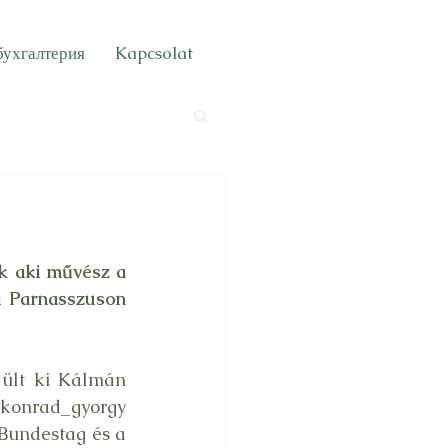
бухгалтерия
Kapcsolat
k aki művész a 
 Parnasszuson 
ült ki Kálmán 
_konrad_gyorgy
Bundestag és a 