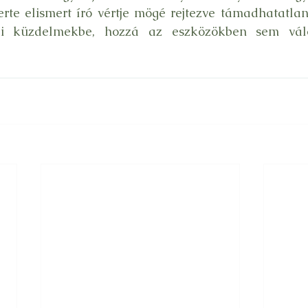
rte elismert író vértje mögé rejtezve támadhatatlan
ai küzdelmekbe, hozzá az eszközökben sem válog