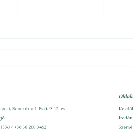
Alzheimer
Fels
Cs. bácsi fityiszt mutatva az
Cs. a
orvostudomány mai állásának,
szoci
kigyógyult az Altzheimer-kor
vita
második, sőt bizonyos
meghí
vélemények szerint...
rége
hol...
Oldal
pest, Benczúr u.1. Fszt. 9. 12-es
Kezdő
gő
Irodán
 1338
/
+36 30 280 3462
Személ