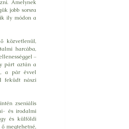
zni. Amelynek 
ük jobb sorsra 
ik ily módon a 
 közvetlenül, 
talmi harcába, 
llenességgel – 
y párt aztán a 
 a pár évvel 
feküdt nászi 
tén zseniális 
- és irodalmi 
y és külföldi 
 ő megtehetné, 