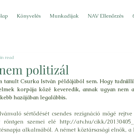
lap
Könyvelés
Munkadíjak
NAV Ellenőrzés
in read
 nem politizál
tanult Csurka István példájából sem. Hogy tudniilli
zdelmek korpája közé keveredik, annak ugyan nem a
űkebb hazájában legalábbis.
vánvaló sértődését csendes rezignáció mögé rejtve 
t röntgen szemei elé 
http://atv.hu/cikk/20130405
tésnapja alkalmából. A német köztársasági elnök, a 