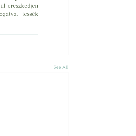
ul ereszkedjen 
atva, tessék 
See All