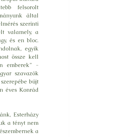
ebb felsorolt 
ányunk által 
lmérés szerinti 
t valamely, a 
, és en bloc. 
dolnak, egyik 
st össze kell 
an emberek” - 
gyar szavazók 
 szerepébe bújt 
n éves Konrád 
ánk, Esterházy 
uk a tényt nem 
vészembernek a 