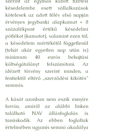
szerint az egymás között fizetési 
késedelembe esett vállalkozások 
kötelesek az adott félév első napján 
érvényes jegybanki alapkamat + 8 
százalékpont értékű késedelmi 
pótlékot (kamatot), valamint ezen túl, 
a késedelem mértékétől függetlenül 
(tehát akár egyetlen nap után is) 
minimum 40 eurós behajtási 
költségátalányt felszámítani. Az 
idézett törvény szerint minden, a 
fentiektől eltérő „szerződési kikötés” 
semmis.
A kását azonban nem eszik ennyire 
forrón, amiről az alábbi linken 
található NAV állásfoglalás is 
tanúskodik. Az ebben foglaltak 
értelmében ugyanis semmi akadálya 