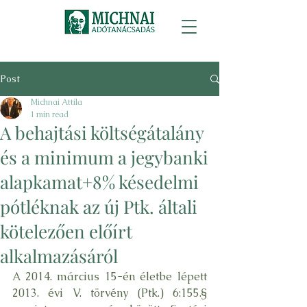
Post
Michnai Attila
1 min read
A behajtási költségátalány
és a minimum a jegybanki
alapkamat+8% késedelmi
pótléknak az új Ptk. általi
kötelezően előírt
alkalmazásáról
A 2014. március 15-én életbe lépett 
2013. évi V. törvény (Ptk.) 6:155.§ 