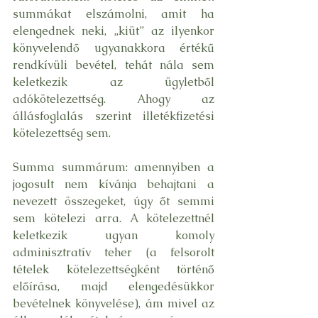
summákat elszámolni, amit ha 
elengednek neki, „kiüt” az ilyenkor 
könyvelendő ugyanakkora értékű 
rendkívüli bevétel, tehát nála sem 
keletkezik az ügyletből 
adókötelezettség. Ahogy az 
állásfoglalás szerint illetékfizetési 
kötelezettség sem.
Summa summárum: amennyiben a 
jogosult nem kívánja behajtani a 
nevezett összegeket, úgy őt semmi 
sem kötelezi arra. A kötelezettnél 
keletkezik ugyan komoly 
adminisztratív teher (a felsorolt 
tételek kötelezettségként történő 
előírása, majd elengedésükkor 
bevételnek könyvelése), ám mivel az 