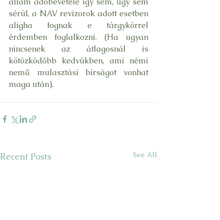
állam adóbevétele így sem, úgy sem 
sérül, a NAV revizorok adott esetben 
aligha fognak e tárgykörrel 
érdemben foglalkozni. (Ha ugyan 
nincsenek az átlagosnál is 
kötözködőbb kedvükben, ami némi 
nemű mulasztási bírságot vonhat 
maga után).
See All
Recent Posts