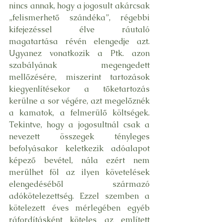
nincs annak, hogy a jogosult akárcsak 
„felismerhető szándéka”, régebbi 
kifejezéssel élve ráutaló 
magatartása révén elengedje azt. 
Ugyanez vonatkozik a Ptk. azon 
szabályának megengedett 
mellőzésére, miszerint tartozások 
kiegyenlítésekor a tőketartozás 
kerülne a sor végére, azt megelőznék 
a kamatok, a felmerülő költségek. 
Tekintve, hogy a jogosultnál csak a 
nevezett összegek tényleges 
befolyásakor keletkezik adóalapot 
képező bevétel, nála ezért nem 
merülhet föl az ilyen követelések 
elengedéséből származó 
adókötelezettség. Ezzel szemben a 
kötelezett éves mérlegében egyéb 
ráfordításként köteles az említett 