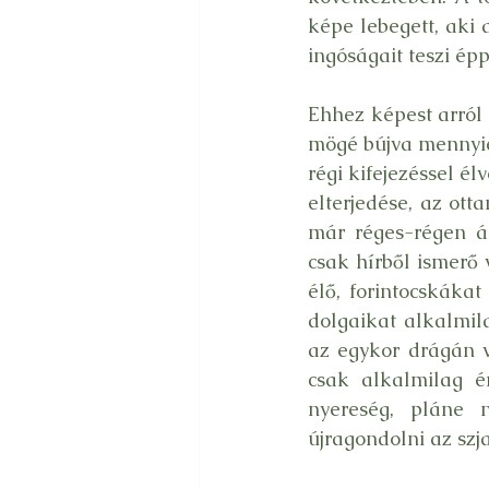
képe lebegett, aki 
ingóságait teszi ép
Ehhez képest arról 
mögé bújva mennyien
régi kifejezéssel é
elterjedése, az ott
már réges-régen át
csak hírből ismerő 
élő, forintocskáka
dolgaikat alkalmila
az egykor drágán ve
csak alkalmilag é
nyereség, pláne 
újragondolni az szj