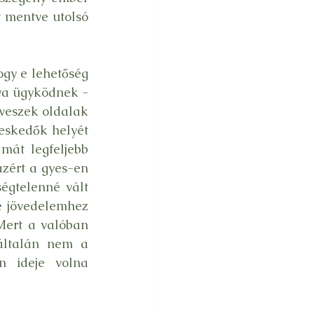
 mentve utolsó 
gy e lehetőség 
va ügyködnek - 
veszek oldalak 
eskedők helyét 
mát legfeljebb 
zért a gyes-en 
gtelenné vált 
e jövedelemhez 
Mert a valóban 
általán nem a 
 ideje volna 