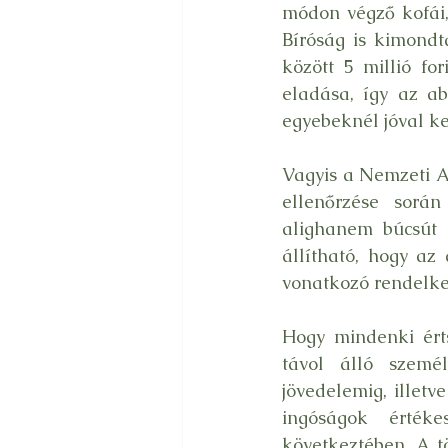
módon végző kofái,
Bíróság is kimondt
között 5 millió fo
eladása, így az ab
egyebeknél jóval ke
Vagyis a Nemzeti Ad
ellenőrzése során
alighanem búcsút i
állítható, hogy az
vonatkozó rendelk
Hogy mindenki érts
távol álló személ
jövedelemig, illetv
ingóságok értéke
következtében. A t