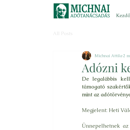
Kezdő
All Posts
Michnai Attila
2 m
Adózni ke
De legalábbis kel
támogató szakértők
mint az adótörvény
Megjelent: Heti Vál
Ünnepelhetnek az 