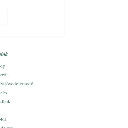
ológus, televíziós közéleti
műsorok gyakori
vottja, két évtizednél
bben küzdött a közírásban
aink
lap
król
yi jövedelemadó
rzés
díjak
lat
édelem