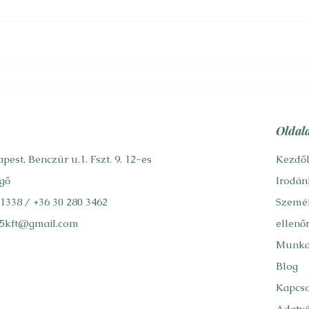
orvostudomány mai állásának,
szoci
kigyógyult az Altzheimer-kor
vita
második, sőt bizonyos
meghí
vélemények szerint...
rége
hol...
Oldal
pest, Benczúr u.1. Fszt. 9. 12-es
Kezdő
gő
Irodán
 1338
/
+36 30 280 3462
Személ
5kft@gmail.com
ellenő
Munka
Blog
Kapcso
Adatv