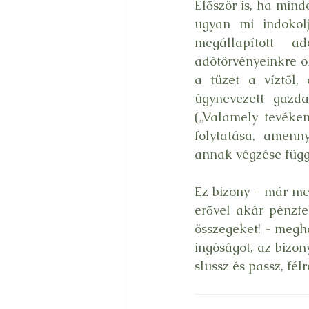
Először is, ha mind
ugyan mi indokolj
megállapított a
adótörvényeinkre ol
a tüzet a víztől, 
úgynevezett gazda
(„Valamely tevékeny
folytatása, amenny
annak végzése függ
Ez bizony - már me
erővel akár pénzfe
összegeket! - megh
ingóságot, az bizon
slussz és passz, fé