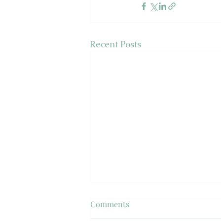
Recent Posts
Forgalomlassítók
Comments
Tüntetők pár tucat fős csoportja