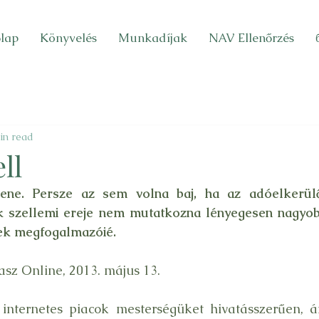
lap
Könyvelés
Munkadíjak
NAV Ellenőrzés
in read
ll
lene. Persze az sem volna baj, ha az adóelkerül
 szellemi ereje nem mutatkozna lényegesen nagyobb
ek megfogalmazóié. 
asz Online, 2013. május 13.
internetes piacok mesterségüket hivatásszerűen, á