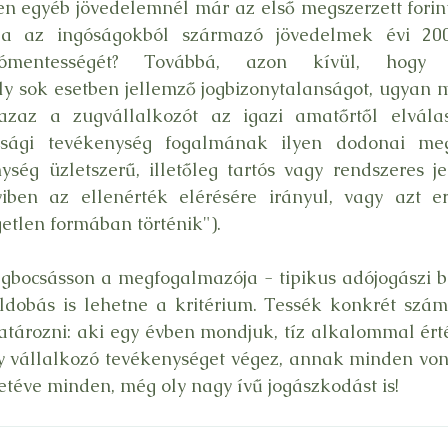
en egyéb jövedelemnél már az első megszerzett forint 
a az ingóságokból származó jövedelmek évi 200 
dómentességét? Továbbá, azon kívül, hogy 
y sok esetben jellemző jogbizonytalanságot, ugyan mi 
azaz a zugvállalkozót az igazi amatőrtől elválaszt
sági tevékenység fogalmának ilyen dodonai megh
ség üzletszerű, illetőleg tartós vagy rendszeres jel
iben az ellenérték elérésére irányul, vagy azt er
etlen formában történik").
gbocsásson a megfogalmazója - tipikus adójogászi bl
ldobás is lehetne a kritérium. Tessék konkrét szám
atározni: aki egy évben mondjuk, tíz alkalommal ért
y vállalkozó tevékenységet végez, annak minden vonz
lretéve minden, még oly nagy ívű jogászkodást is!