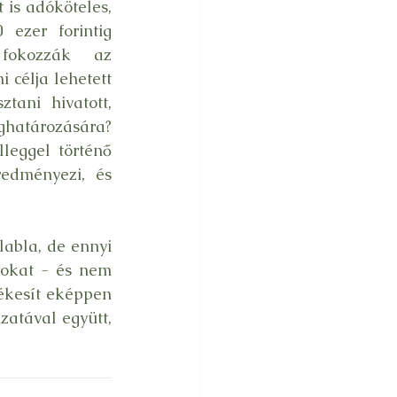
is adóköteles, 
ezer forintig 
fokozzák az 
célja lehetett 
ani hivatott, 
atározására? 
leggel történő 
edményezi, és 
abla, de ennyi 
okat - és nem 
ékesít eképpen 
atával együtt, 