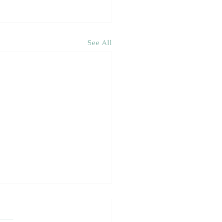
See All
zabadúlás
 híres történész-