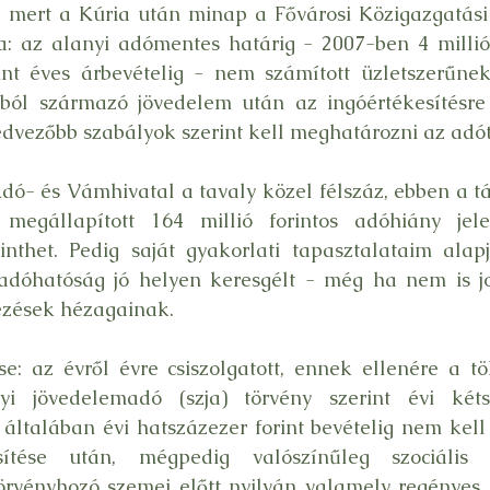
 mert a Kúria után minap a Fővárosi Közigazgatási
a: az alanyi adómentes határig - 2007-ben 4 millió
rint éves árbevételig - nem számított üzletszerűne
ból származó jövedelem után az ingóértékesítésre 
dvezőbb szabályok szerint kell meghatározni az adót
ó- és Vámhivatal a tavaly közel félszáz, ebben a tá
 megállapított 164 millió forintos adóhiány jele
nthet. Pedig saját gyakorlati tapasztalataim alapj
 adóhatóság jó helyen keresgélt - még ha nem is jo
ezések hézagainak.
e: az évről évre csiszolgatott, ennek ellenére a tö
yi jövedelemadó (szja) törvény szerint évi kétsz
e általában évi hatszázezer forint bevételig nem kell 
sítése után, mégpedig valószínűleg szociális m
örvényhozó szemei előtt nyilván valamely regényes 