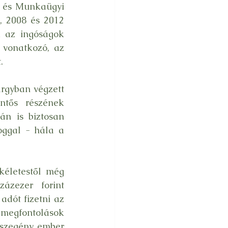
 és Munkaügyi 
, 2008 és 2012 
k az ingóságok 
vonatkozó, az 
.
rgyban végzett 
ntős részének 
án is biztosan 
ggal - hála a 
kéletestől még 
ázezer forint 
adót fizetni az 
egfontolások 
szegény ember 