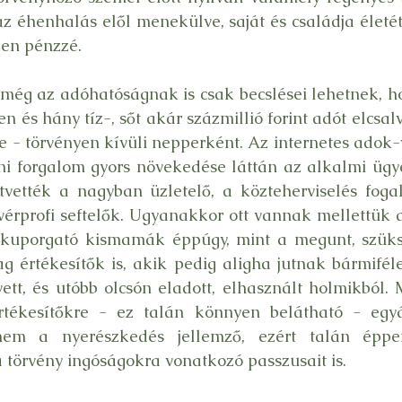
az éhenhalás elől menekülve, saját és családja életét
pen pénzzé.
még az adóhatóságnak is csak becslései lehetnek, ho
 és hány tíz-, sőt akár százmillió forint adót elcsal
lve - törvényen kívüli nepperként. Az internetes adok-
ani forgalom gyors növekedése láttán az alkalmi ügy
vették a nagyban üzletelő, a közteherviselés fogal
vérprofi seftelők. Ugyanakkor ott vannak mellettük a
t kuporgató kismamák éppúgy, mint a megunt, szüksé
g értékesítők is, akik pedig aligha jutnak bármifél
tt, és utóbb olcsón eladott, elhasznált holmikból. 
rtékesítőkre - ez talán könnyen belátható - egy
nem a nyerészkedés jellemző, ezért talán éppen
a törvény ingóságokra vonatkozó passzusait is.