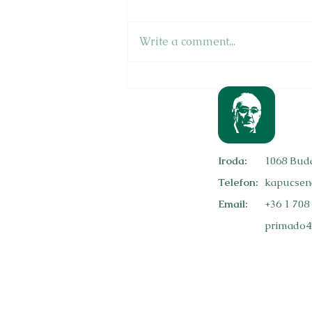
okozott súlyos fennakadást a
főváros péntek délután amúgy
Write a comment...
is túlterhelt belvárosi útjain,
amikor...
Iroda:
1068 Buda
Telefon:
kapucsen
Email:
+36 1 708
primado4