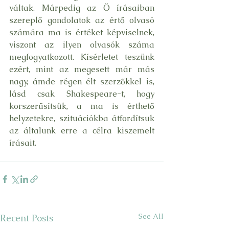
váltak. Márpedig az Ö írásaiban 
szereplő gondolatok az értő olvasó 
számára ma is értéket képviselnek, 
viszont az ilyen olvasók száma 
megfogyatkozott. Kísérletet teszünk 
ezért, mint az megesett már más 
nagy, ámde régen élt szerzőkkel is, 
lásd csak Shakespeare-t, hogy 
korszerűsítsük, a ma is érthető 
helyzetekre, szituációkba átfordítsuk 
az általunk erre a célra kiszemelt 
írásait.
See All
Recent Posts