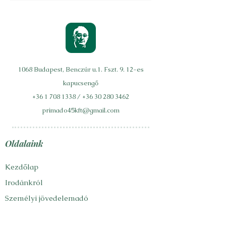
1068 Budapest, Benczúr u.1. Fszt. 9. 12-es
kapucsengő
+36 1 708 1338
/
+36 30 280 3462
primado45kft@gmail.com
Oldalaink
Kezdőlap
Irodánkról
Személyi jövedelemadó
ellenőrzés