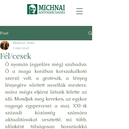
Post
Michnai Attila
1 min read
Fél/cesek
Ö nyomán (egyelőre még) szabadon. 
Ö a maga korában korszakalkotó 
szerző volt, a groteszk, a lényeg 
lényegére sűrített novellák mestere, 
mára mégis eljárni látszik felette az 
idő. Mondjuk meg kereken, az egykor 
ragyogó egypercesei a mai, XXI-ik 
századi közönség számára 
aktualitásukat vesztetté, mi több, 
időnként túlságosan hosszúakká 