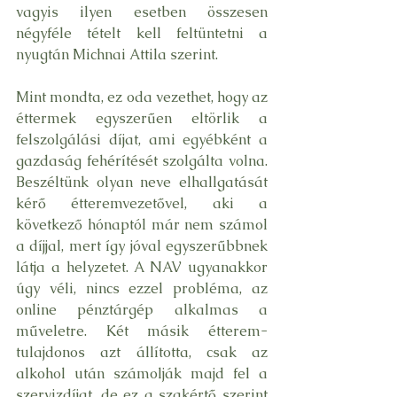
vagyis ilyen esetben összesen 
négyféle tételt kell feltüntetni a 
nyugtán Michnai Attila szerint.
Mint mondta, ez oda vezethet, hogy az 
éttermek egyszerűen eltörlik a 
felszolgálási díjat, ami egyébként a 
gazdaság fehérítését szolgálta volna. 
Beszéltünk olyan neve elhallgatását 
kérő étteremvezetővel, aki a 
következő hónaptól már nem számol 
a díjjal, mert így jóval egyszerűbbnek 
látja a helyzetet. A NAV ugyanakkor 
úgy véli, nincs ezzel probléma, az 
online pénztárgép alkalmas a 
műveletre. Két másik étterem-
tulajdonos azt állította, csak az 
alkohol után számolják majd fel a 
szervizdíjat, de ez a szakértő szerint 