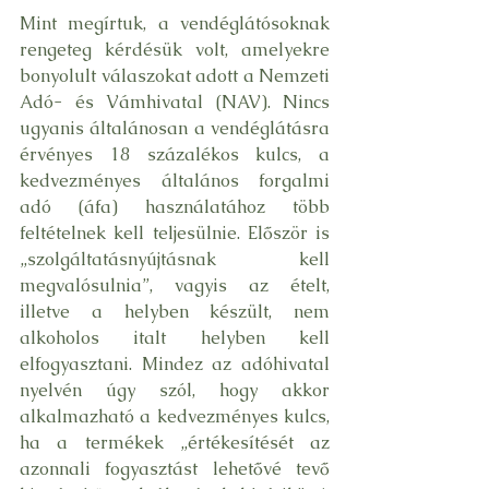
Mint megírtuk, a vendéglátósoknak 
rengeteg kérdésük volt, amelyekre 
bonyolult válaszokat adott a Nemzeti 
Adó- és Vámhivatal (NAV). Nincs 
ugyanis általánosan a vendéglátásra 
érvényes 18 százalékos kulcs, a 
kedvezményes általános forgalmi 
adó (áfa) használatához több 
feltételnek kell teljesülnie. Először is 
„szolgáltatásnyújtásnak kell 
megvalósulnia”, vagyis az ételt, 
illetve a helyben készült, nem 
alkoholos italt helyben kell 
elfogyasztani. Mindez az adóhivatal 
nyelvén úgy szól, hogy akkor 
alkalmazható a kedvezményes kulcs, 
ha a termékek „értékesítését az 
azonnali fogyasztást lehetővé tevő 