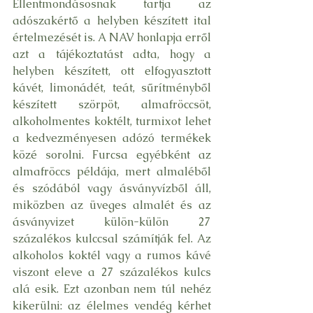
Ellentmondásosnak tartja az 
adószakértő a helyben készített ital 
értelmezését is. A NAV honlapja erről 
azt a tájékoztatást adta, hogy a 
helyben készített, ott elfogyasztott 
kávét, limonádét, teát, sűrítményből 
készített szörpöt, almafröccsöt, 
alkoholmentes koktélt, turmixot lehet 
a kedvezményesen adózó termékek 
közé sorolni. Furcsa egyébként az 
almafröccs példája, mert almaléből 
és szódából vagy ásványvízből áll, 
miközben az üveges almalét és az 
ásványvizet külön-külön 27 
százalékos kulccsal számítják fel. Az 
alkoholos koktél vagy a rumos kávé 
viszont eleve a 27 százalékos kulcs 
alá esik. Ezt azonban nem túl nehéz 
kikerülni: az élelmes vendég kérhet 