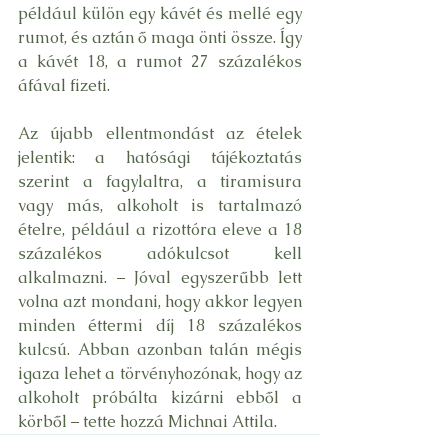
például külön egy kávét és mellé egy 
rumot, és aztán ő maga önti össze. Így 
a kávét 18, a rumot 27 százalékos 
áfával fizeti.
Az újabb ellentmondást az ételek 
jelentik: a hatósági tájékoztatás 
szerint a fagylaltra, a tiramisura 
vagy más, alkoholt is tartalmazó 
ételre, például a rizottóra eleve a 18 
százalékos adókulcsot kell 
alkalmazni. – Jóval egyszerűbb lett 
volna azt mondani, hogy akkor legyen 
minden éttermi díj 18 százalékos 
kulcsú. Abban azonban talán mégis 
igaza lehet a törvényhozónak, hogy az 
alkoholt próbálta kizárni ebből a 
körből – tette hozzá Michnai Attila.