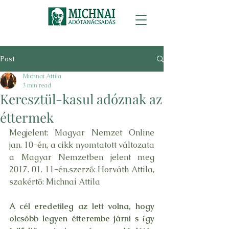
Post
Michnai Attila
3 min read
Keresztül-kasul adóznak az
éttermek
Megjelent: 
Magyar Nemzet Online 
jan. 10-én
, a cikk nyomtatott változata 
a Magyar Nemzetben jelent meg 
2017. 01. 11-én.szerző: Horváth Attila, 
szakértő: Michnai Attila
A cél eredetileg az lett volna, hogy 
olcsóbb legyen étterembe járni s így 