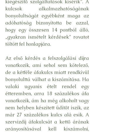
kiegészítő szolgáltatások kísérik”. A 
kulcsok alkalmazhatóságának 
bonyolultságát egyébként maga az 
adóhatóság bizonyította be azzal, 
hogy egy összesen 14 pontból álló, 
„gyakran ismételt kérdések” rovatot 
töltött fel honlapjára.
Az első kérdés a felszolgálási díjra 
vonatkozik, ami sehol sem kötelező, 
de a kétféle áfakulcs miatt rendkívül 
bonyolulttá válhat a kiszámítása. Ha 
valaki ugyanis ételt rendel egy 
étteremben, arra 18 százalékos áfa 
vonatkozik, ám ha még alkoholt vagy 
nem helyben készített üdítőt iszik, az 
már 27 százalékos kulcs alá esik. A 
szervizdíj áfakulcsát a kettő árának 
arányosításával kell kiszámolni, 