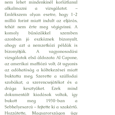
nem lehet mindenkinél korlátlanul 
alkalmazni a vizsgálatot. – 
Emlékszem olyan esetre, hogy 1-2 
millió forint miatt indult az eljárás, 
tehát nem érte meg végigvinni. A 
komoly bűnözőkkel szemben 
azonban jó eszköznek bizonyult, 
ahogy azt a nemzetközi példák is 
bizonyítják. A vagyonosodási 
vizsgálatok első áldozata Al Capone, 
az amerikai maffiózó volt, őt ugyanis 
az adóhatóság a költekezései miatt 
buktatta meg. Szerette a szállodai 
szobákat, a szerencsejátékot és a 
drága kesztyűket. Ezek mind 
dokumentált kiadások voltak, így 
bukott meg 1930-ban a 
Sebhelyesarcú – fejtette ki a szakértő. 
Hozzátette, Magyarországon úgy 