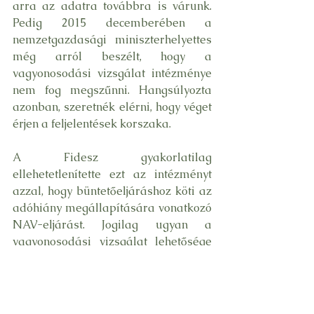
arra az adatra továbbra is várunk. 
Pedig 2015 decemberében a 
nemzetgazdasági miniszterhelyettes 
még arról beszélt, hogy a 
vagyonosodási vizsgálat intézménye 
nem fog megszűnni. Hangsúlyozta 
azonban, szeretnék elérni, hogy véget 
érjen a feljelentések korszaka.
A Fidesz gyakorlatilag 
ellehetetlenítette ezt az intézményt 
azzal, hogy büntetőeljáráshoz köti az 
adóhiány megállapítására vonatkozó 
NAV-eljárást. Jogilag ugyan a 
vagyonosodási vizsgálat lehetősége 
megmaradt, de a függetlennek nem 
tekinthető adóhivatal nem tesz 
feljelentést – tájékoztatott 
megkeresésünkre az Együtt 