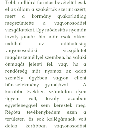
Több milliárd forintos bevételtől esik 
el az állam a szakértők szerint azért, 
mert a kormány gyakorlatilag 
megszüntette a vagyonosodási 
vizsgálatokat. Egy módosítás nyomán 
tavaly január óta már csak akkor 
indíthat az adóhatóság 
vagyonosodási vizsgálatot 
magánszeméllyel szemben, ha valaki 
önmagát jelenti fel, vagy ha a 
rendőrség már nyomoz az adott 
személy ügyében vagyon elleni 
bűncselekmény gyanújával. – A 
korábbi években számtalan ilyen 
ügyem volt, tavaly azonban 
egyetleneggyel sem kerestek meg. 
Régóta tevékenykedem ezen a 
területen, és sok kollégámnak volt 
dolga korábban vagyonosodási 