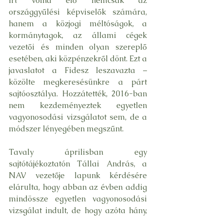
írt volna elő nemcsak az 
országgyűlési képviselők számára, 
hanem a közjogi méltóságok, a 
kormánytagok, az állami cégek 
vezetői és minden olyan szereplő 
esetében, aki közpénzekről dönt. Ezt a 
javaslatot a Fidesz leszavazta – 
közölte megkeresésünkre a párt 
sajtóosztálya. Hozzátették, 2016-ban 
nem kezdeményeztek egyetlen 
vagyonosodási vizsgálatot sem, de a 
módszer lényegében megszűnt.
Tavaly áprilisban egy 
sajtótájékoztatón Tállai András, a 
NAV vezetője lapunk kérdésére 
elárulta, hogy abban az évben addig 
mindössze egyetlen vagyonosodási 
vizsgálat indult, de hogy azóta hány, 