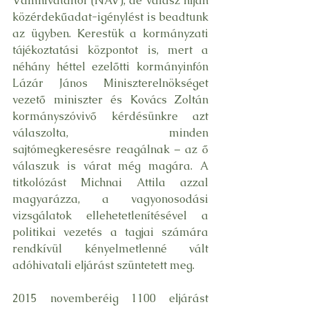
Vámhivataltól (NAV), de válasz híján 
közérdekűadat-igénylést is beadtunk 
az ügyben. Kerestük a kormányzati 
tájékoztatási központot is, mert a 
néhány héttel ezelőtti kormányinfón 
Lázár János Miniszterelnökséget 
vezető miniszter és Kovács Zoltán 
kormányszóvivő kérdésünkre azt 
válaszolta, minden 
sajtómegkeresésre reagálnak – az ő 
válaszuk is várat még magára. A 
titkolózást Michnai Attila azzal 
magyarázza, a vagyonosodási 
vizsgálatok ellehetetlenítésével a 
politikai vezetés a tagjai számára 
rendkívül kényelmetlenné vált 
adóhivatali eljárást szüntetett meg.
2015 novemberéig 1100 eljárást 