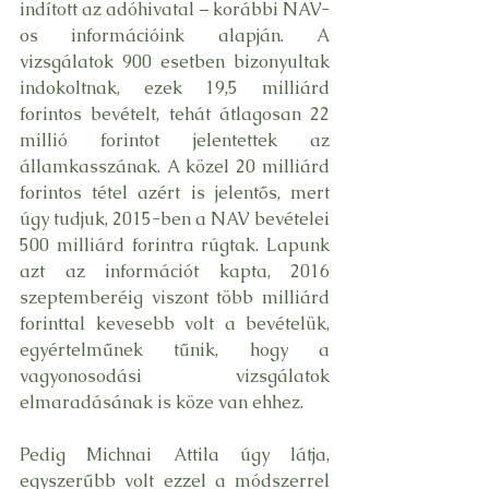
indított az adóhivatal – korábbi NAV-
os információink alapján. A 
vizsgálatok 900 esetben bizonyultak 
indokoltnak, ezek 19,5 milliárd 
forintos bevételt, tehát átlagosan 22 
millió forintot jelentettek az 
államkasszának. A közel 20 milliárd 
forintos tétel azért is jelentős, mert 
úgy tudjuk, 2015-ben a NAV bevételei 
500 milliárd forintra rúgtak. Lapunk 
azt az információt kapta, 2016 
szeptemberéig viszont több milliárd 
forinttal kevesebb volt a bevételük, 
egyértelműnek tűnik, hogy a 
vagyonosodási vizsgálatok 
elmaradásának is köze van ehhez.
Pedig Michnai Attila úgy látja, 
egyszerűbb volt ezzel a módszerrel 