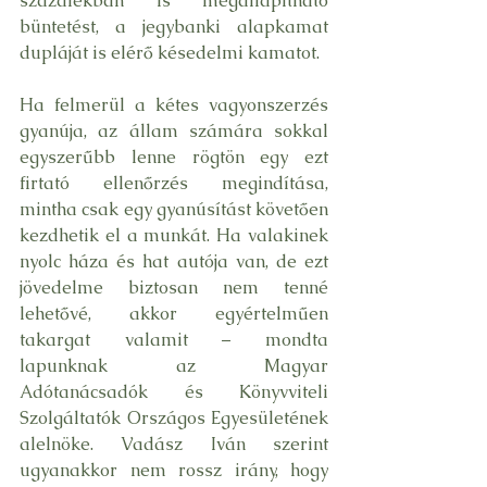
százalékban is megállapítható 
büntetést, a jegybanki alapkamat 
dupláját is elérő késedelmi kamatot.
Ha felmerül a kétes vagyonszerzés 
gyanúja, az állam számára sokkal 
egyszerűbb lenne rögtön egy ezt 
firtató ellenőrzés megindítása, 
mintha csak egy gyanúsítást követően 
kezdhetik el a munkát. Ha valakinek 
nyolc háza és hat autója van, de ezt 
jövedelme biztosan nem tenné 
lehetővé, akkor egyértelműen 
takargat valamit – mondta 
lapunknak az Magyar 
Adótanácsadók és Könyvviteli 
Szolgáltatók Országos Egyesületének 
alelnöke. Vadász Iván szerint 
ugyanakkor nem rossz irány, hogy 