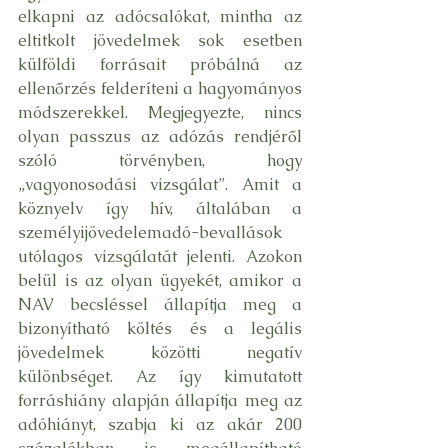
elkapni az adócsalókat, mintha az 
eltitkolt jövedelmek sok esetben 
külföldi forrásait próbálná az 
ellenőrzés felderíteni a hagyományos 
módszerekkel. Megjegyezte, nincs 
olyan passzus az adózás rendjéről 
szóló törvényben, hogy 
„vagyonosodási vizsgálat”. Amit a 
köznyelv így hív, általában a 
személyijövedelemadó-bevallások 
utólagos vizsgálatát jelenti. Azokon 
belül is az olyan ügyekét, amikor a 
NAV becsléssel állapítja meg a 
bizonyítható költés és a legális 
jövedelmek közötti negatív 
különbséget. Az így kimutatott 
forráshiány alapján állapítja meg az 
adóhiányt, szabja ki az akár 200 