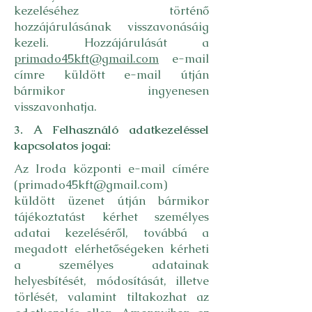
kezeléséhez történő
hozzájárulásának visszavonásáig
kezeli. Hozzájárulását a
primado45kft@gmail.com
e-mail
címre küldött e-mail útján
bármikor ingyenesen
visszavonhatja.
3. A Felhasználó adatkezeléssel
kapcsolatos jogai:
Az Iroda központi e-mail címére
(
primado45kft@gmail.com
)
küldött üzenet útján bármikor
tájékoztatást kérhet személyes
adatai kezeléséről, továbbá a
megadott elérhetőségeken kérheti
a személyes adatainak
helyesbítését, módosítását, illetve
törlését, valamint tiltakozhat az