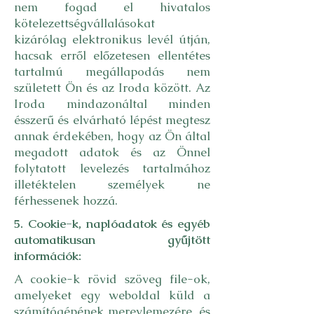
nem fogad el hivatalos
kötelezettségvállalásokat
kizárólag elektronikus levél útján,
hacsak erről előzetesen ellentétes
tartalmú megállapodás nem
született Ön és az Iroda között. Az
Iroda mindazonáltal minden
ésszerű és elvárható lépést megtesz
annak érdekében, hogy az Ön által
megadott adatok és az Önnel
folytatott levelezés tartalmához
illetéktelen személyek ne
férhessenek hozzá.
5. Cookie-k, naplóadatok és egyéb
automatikusan gyűjtött
információk:
A cookie-k rövid szöveg file-ok,
amelyeket egy weboldal küld a
számítógépének merevlemezére, és