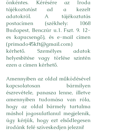
önkéntes. Kérésére az Iroda
tájékoztatást ad a kezelt
adatokról. A tájékoztatás
postacímen (székhely: 1068
Budapest, Benczúr u.1. Fszt. 9. 12-
es kapucsengő), és e-mail címen
(
primado45kft@gmail.com
)
kérhető. Személyes adatok
helyesbítése vagy törlése szintén
ezen a címen kérhető.
Amennyiben az oldal működésével
kapcsolatosan bármilyen
észrevétele, panasza lenne, illetve
amennyiben tudomása van róla,
hogy az oldal bármely tartalma
máshol jogosulatlanul megjelenik,
úgy kérjük, hogy ezt elsődlegesen
irodánk felé szíveskedjen jelezni!