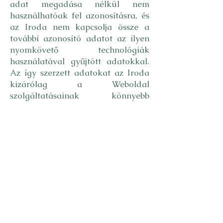
adat megadása nélkül nem
használhatóak fel azonosításra, és
az Iroda nem kapcsolja össze a
további azonosító adatot az ilyen
nyomkövető technológiák
használatával gyűjtött adatokkal.
Az így szerzett adatokat az Iroda
kizárólag a Weboldal
szolgáltatásainak könnyebb
igénybevételéhez, a Weboldal
látogatottságának felméréséhez,
valamint a Weboldalnak a
felhasználók igényei szerinti
alakításához használja.
Amennyiben az Ön által használt
böngészőprogram lehetővé teszi, a
böngésző beállításaiban bármikor
letilthatja a cookie-k használatát,
illetve a böngészőjében tárolt