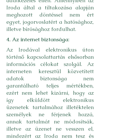
adatkezelés ellen. Amennyiben az
Iroda által a tiltakozása alapján
meghozott döntéssel nem ért
egyet, jogorvoslatért a hatósághoz,
illetve bírósághoz fordulhat.
4. Az internet biztonsága:
Az Irodával elektronikus úton
történő kapcsolattartás elsősorban
információs célokat szolgál. Az
interneten keresztül közvetített
adatok biztonsága nem
garantálható teljes mértékben,
ezért nem lehet kizárni, hogy az
így elküldött elektronikus
üzenetek tartalmához illetéktelen
személyek ne férjenek hozzá,
annak tartalmát ne módosítsák,
illetve az üzenet ne vesszen el,
mindezért az Iroda nem tesz és