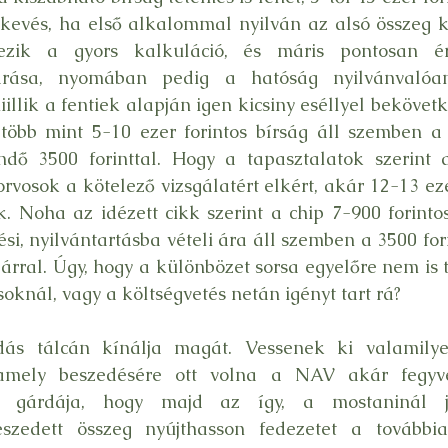
evés, ha első alkalommal nyilván az alsó összeg ki
kezik a gyors kalkuláció, és máris pontosan ér
járása, nyomában pedig a hatóság nyilvánvalóan
illik a fentiek alapján igen kicsiny eséllyel bekövetk
a több mint 5-10 ezer forintos bírság áll szemben a
ndő 3500 forinttal. Hogy a tapasztalatok szerint a
orvosok a kötelező vizsgálatért elkért, akár 12-13 eze
ük. Noha az idézett cikk szerint a chip 7-900 forintos
ési, nyilvántartásba vételi ára áll szemben a 3500 for
árral. Úgy, hogy a különbözet sorsa egyelőre nem is ti
oknál, vagy a költségvetés netán igényt tart rá?
ás tálcán kínálja magát. Vessenek ki valamilye
amely beszedésére ott volna a NAV akár fegyver
sz gárdája, hogy majd az így, a mostaninál j
szedett összeg nyújthasson fedezetet a továbbia