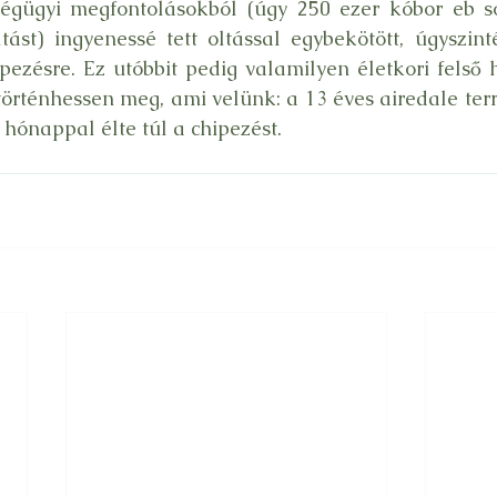
ségügyi megfontolásokból (úgy 250 ezer kóbor eb s
ltást) ingyenessé tett oltással egybekötött, úgyszint
pezésre. Ez utóbbit pedig valamilyen életkori felső h
rténhessen meg, ami velünk: a 13 éves airedale terr
hónappal élte túl a chipezést.