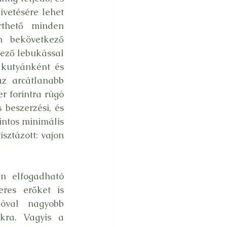
vetésére lehet 
thető minden 
 bekövetkező 
ező lebukással 
 kutyánként és 
z arcátlanabb 
r forintra rúgó 
 beszerzési, és 
intos minimális 
sztázott: vajon 
n elfogadható 
es erőket is 
óval nagyobb 
kra. Vagyis a 