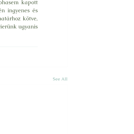
ohasem kapott 
én ingyenes és 
atárhoz kötve, 
ierünk ugyanis 
See All