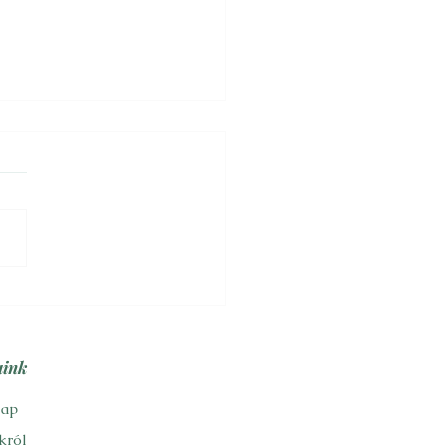
zabadúlás
 híres történész-
ológus, televíziós közéleti
műsorok gyakori
vottja, két évtizednél
bben küzdött a közírásban
aink
lap
król