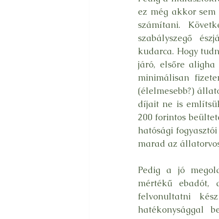
ez még akkor sem k
számítani. Követ
szabályszegő ész
kudarca. Hogy tudni
járó, elsőre aligh
minimálisan fizete
(élelmesebb?) állat
díjait ne is említs
200 forintos beültet
hatósági fogyasztói 
marad az állatorvos
Pedig a jó megold
mértékű ebadót, 
felvonultatni ké
hatékonysággal be