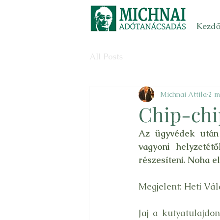
Kezdő
All Posts
Michnai Attila
2 m
Chip-chi
Az ügyvédek után a
vagyoni helyzetét
részesíteni. Noha e
Megjelent: Heti Vál
Jaj a kutyatulajdo