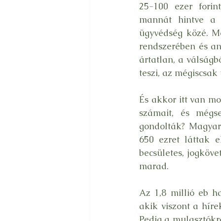
25-100 ezer forint
mannát hintve a l
ügyvédség közé. Mer
rendszerében és an
ártatlan, a válságb
teszi, az mégiscsak 
És akkor itt van m
számait, és mégs
gondolták? Magyaro
650 ezret láttak e
becsületes, jogköve
marad.
Az 1,8 millió eb h
akik viszont a híre
Pedig a mulasztókra 