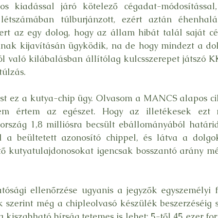
os kiadással járó kötelező cégadat-módosítással, 
étszámában túlburjánzott, ezért aztán éhenhalá
t az egy dolog, hogy az állam hibát talál saját cég
nak kijavításán ügyködik, na de hogy mindezt a dol
ól való kilábalásban állítólag kulcsszerepet játszó K
túlzás.
ost ez a kutya-chip ügy. Olvasom a MANCS alapos ci
em értem az egészet. Hogy az illetékesek ezt m
rszág 1,8 milliósra becsült ebállományából határid
l a beültetett azonosító chippel, és látva a dolgo
tő kutyatulajdonosokat igencsak bosszantó arány még
atósági ellenőrzése ugyanis a jegyzők egyszemélyi f
k szerint még a chipleolvasó készülék beszerzéséig se
kiszabható bírság tetemes is lehet; 5-től 45 ezer forin