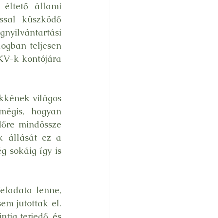
éltető állami 
ssal küszködő 
nyilvántartási 
ogban teljesen 
KV-k kontójára 
kkének világos 
égis, hogyan 
őre mindössze 
k állását ez a 
 sokáig így is 
eladata lenne, 
m jutottak el. 
tig terjedő, és 