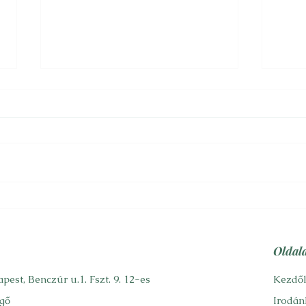
Alzheimer
Fels
Cs. bácsi fityiszt mutatva az
Cs. a
orvostudomány mai állásának,
szoci
kigyógyult az Altzheimer-kor
vita
második, sőt bizonyos
meghí
vélemények szerint...
rége
hol...
Oldal
pest, Benczúr u.1. Fszt. 9. 12-es
Kezdő
gő
Irodán