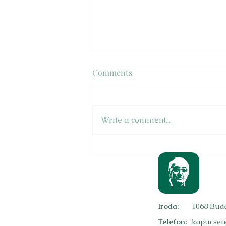
Forgalomlassítók
Comments
Tüntetők pár tucat fős csoportja
okozott súlyos fennakadást a
főváros péntek délután amúgy
Write a comment...
is túlterhelt belvárosi útjain,
amikor...
Iroda:
1068 Buda
Telefon:
kapucsen