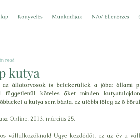
lap
Könyvelés
Munkadíjak
NAV Ellenőrzés
in read
p kutya
z állatorvosok is belekerültek a jóba: állami par
ől függetlenül köteles őket minden kutyatulajdon
lőbbieket a kutya sem bánta, ez utóbbi főleg az ő bőrü
asz Online, 2013. március 25.
nos vállalkozóknak! Ugye kezdődött ez az év a váll