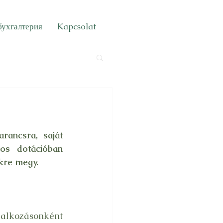
бухгалтерия
Kapcsolat
ancsra, saját 
os dotációban 
kre megy. 
alkozásonként 