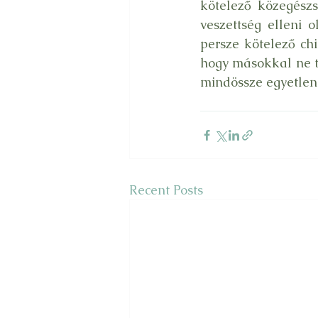
kötelező közegész
veszettség elleni o
persze kötelező chi
hogy másokkal ne tö
mindössze egyetlen 
Recent Posts